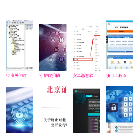
----------------
彻底关闭屏
守护虚拟防
安卓恶意软
项目工程管
幕保护程序
线 网络安
件数量是
理系统App
的方法避免
全与信息保
iOS的47倍
免费下载指
长时间不动
护的核心要
以上，国产
南 多特软
屏幕会生成
义
厂商如何应
件站提供安
屏保
对？
卓最新版
v5.1.0及信