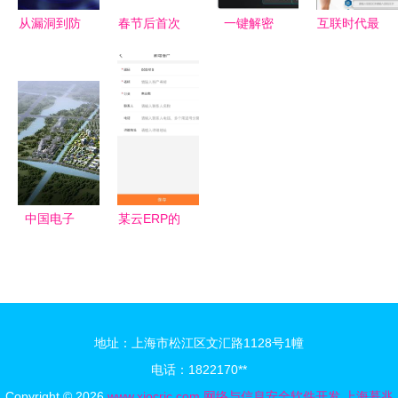
息安全保障
从漏洞到防
春节后首次
一键解密
互联时代最
护 网络与
IPO审核会
网络安全神
吃香的“专
信息安全软
议 中策橡
器现已问
业新贵”:软
件开发的核
胶成功过
世，开启信
件工程排第
心与挑战
会，网络与
息保护新时
5,第2名才
信息安全软
代
是大趋势
件开发新篇
章
中国电子
某云ERP的
(温州)信息
安全性评估
港 以数字
网络与信息
之力，开发
安全软件开
网络与信息
发的关键考
地址：上海市松江区文汇路1128号1幢
安全新图景
量
电话：1822170**
Copyright © 2026
www.xjocrjc.com
网络与信息安全软件开发
上海慕兆