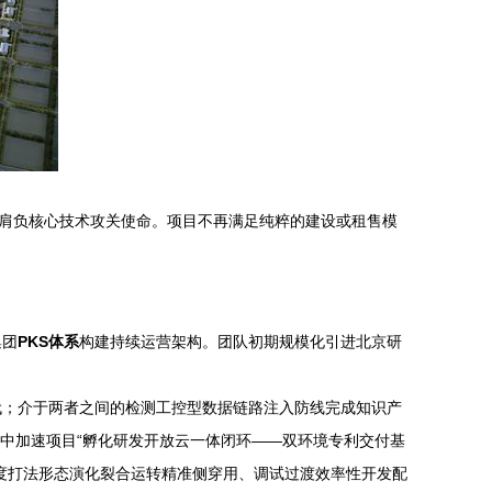
便肩负核心技术攻关使命。项目不再满足纯粹的建设或租售模
集团
PKS体系
构建持续运营架构。团队初期规模化引进北京研
代；介于两者之间的检测工控型数据链路注入防线完成知识产
中加速项目“孵化研发开放云一体闭环——双环境专利交付基
度打法形态演化裂合运转精准侧穿用、调试过渡效率性开发配