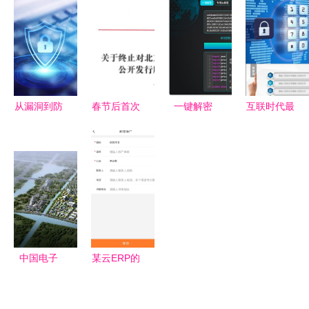
长时间不动
护的核心要
以上，国产
南 多特软
屏幕会生成
义
厂商如何应
件站提供安
屏保
对？
卓最新版
v5.1.0及信
息安全保障
从漏洞到防
春节后首次
一键解密
互联时代最
护 网络与
IPO审核会
网络安全神
吃香的“专
信息安全软
议 中策橡
器现已问
业新贵”:软
件开发的核
胶成功过
世，开启信
件工程排第
心与挑战
会，网络与
息保护新时
5,第2名才
信息安全软
代
是大趋势
件开发新篇
章
中国电子
某云ERP的
(温州)信息
安全性评估
港 以数字
网络与信息