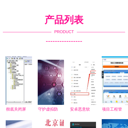
产品列表
PRODUCT
----------------
彻底关闭屏
守护虚拟防
安卓恶意软
项目工程管
幕保护程序
线 网络安
件数量是
理系统App
的方法避免
全与信息保
iOS的47倍
免费下载指