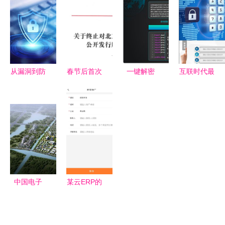
长时间不动
护的核心要
以上，国产
南 多特软
屏幕会生成
义
厂商如何应
件站提供安
屏保
对？
卓最新版
v5.1.0及信
息安全保障
从漏洞到防
春节后首次
一键解密
互联时代最
护 网络与
IPO审核会
网络安全神
吃香的“专
信息安全软
议 中策橡
器现已问
业新贵”:软
件开发的核
胶成功过
世，开启信
件工程排第
心与挑战
会，网络与
息保护新时
5,第2名才
信息安全软
代
是大趋势
件开发新篇
章
中国电子
某云ERP的
(温州)信息
安全性评估
港 以数字
网络与信息