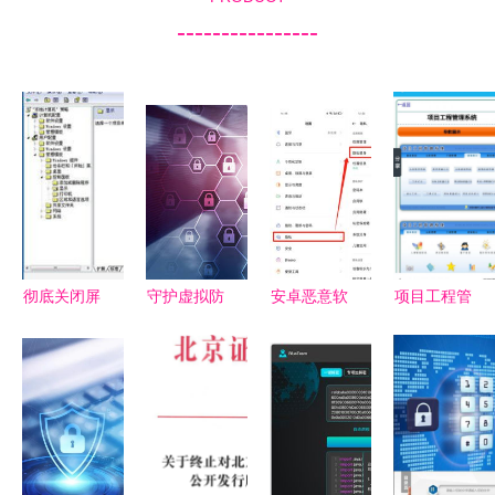
----------------
彻底关闭屏
守护虚拟防
安卓恶意软
项目工程管
幕保护程序
线 网络安
件数量是
理系统App
的方法避免
全与信息保
iOS的47倍
免费下载指
长时间不动
护的核心要
以上，国产
南 多特软
屏幕会生成
义
厂商如何应
件站提供安
屏保
对？
卓最新版
v5.1.0及信