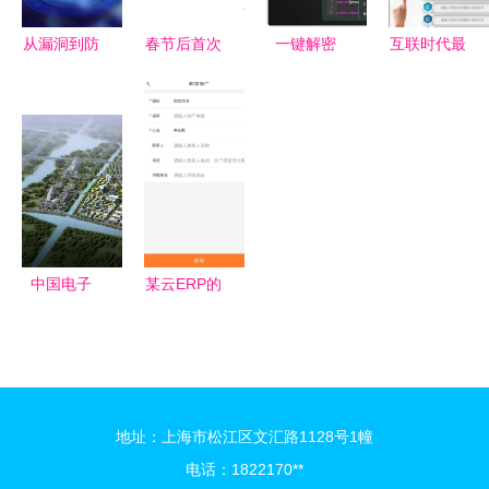
息安全保障
从漏洞到防
春节后首次
一键解密
互联时代最
护 网络与
IPO审核会
网络安全神
吃香的“专
信息安全软
议 中策橡
器现已问
业新贵”:软
件开发的核
胶成功过
世，开启信
件工程排第
心与挑战
会，网络与
息保护新时
5,第2名才
信息安全软
代
是大趋势
件开发新篇
章
中国电子
某云ERP的
(温州)信息
安全性评估
港 以数字
网络与信息
之力，开发
安全软件开
网络与信息
发的关键考
地址：上海市松江区文汇路1128号1幢
安全新图景
量
电话：1822170**