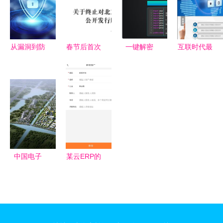
屏保
对？
卓最新版
v5.1.0及信
息安全保障
从漏洞到防
春节后首次
一键解密
互联时代最
护 网络与
IPO审核会
网络安全神
吃香的“专
信息安全软
议 中策橡
器现已问
业新贵”:软
件开发的核
胶成功过
世，开启信
件工程排第
心与挑战
会，网络与
息保护新时
5,第2名才
信息安全软
代
是大趋势
件开发新篇
章
中国电子
某云ERP的
(温州)信息
安全性评估
港 以数字
网络与信息
之力，开发
安全软件开
网络与信息
发的关键考