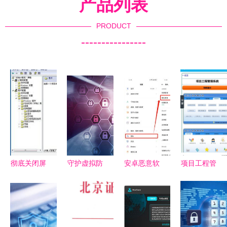
产品列表
PRODUCT
----------------
彻底关闭屏
守护虚拟防
安卓恶意软
项目工程管
幕保护程序
线 网络安
件数量是
理系统App
的方法避免
全与信息保
iOS的47倍
免费下载指
长时间不动
护的核心要
以上，国产
南 多特软
屏幕会生成
义
厂商如何应
件站提供安